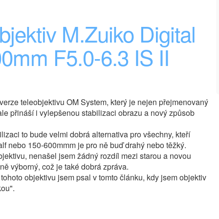
bjektiv M.Zuiko Digital
0mm F5.0-6.3 IS II
 verze teleobjektivu OM System, který je nejen přejmenovaný
e přináší i vylepšenou stabilizaci obrazu a nový způsob
izaci to bude velmi dobrá alternativa pro všechny, kteří
dalf nebo 150-600mmm je pro ně buď drahý nebo těžký.
objektivu, nenašel jsem žádný rozdíl mezi starou a novou
ejně výborný, což je také dobrá zpráva.
zí tohoto objektivu jsem psal v tomto článku, kdy jsem objektiv
kou".