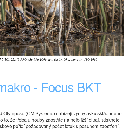
5 TC1.25x IS PRO, ohnisko 1000 mm, čas 1/400 s, clona 14, ISO 2000
makro - Focus BKT
 od Olympusu (OM Systemu) nabízejí vychytávku skládaného
 to, že třeba u houby zaostříte na nejbližší okraj, stisknete
eskově pořídí požadovaný počet fotek s posunem zaostření,