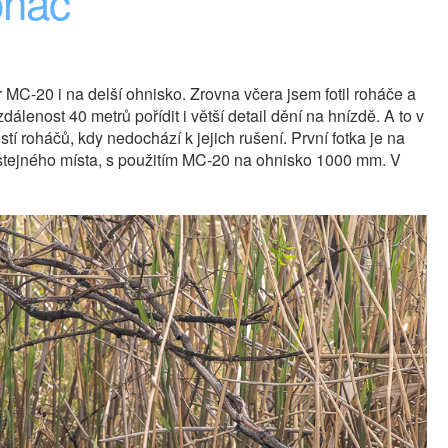
oháč
 MC-20 i na delší ohnisko. Zrovna včera jsem fotil roháče a
lenost 40 metrů pořídit i větší detail dění na hnízdě. A to v
tí roháčů, kdy nedochází k jejich rušení. První fotka je na
stejného místa, s použitím MC-20 na ohnisko 1000 mm. V