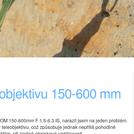
 objektivu 150-600 mm
v OM 150-600mm F 1:5-6.3 IS, narazil jsem na jeden problém.
y teleobjektivu, což způsobuje jednak nepříliš pohodlné
ištěm, při změně ohniskové vzdálenosti.