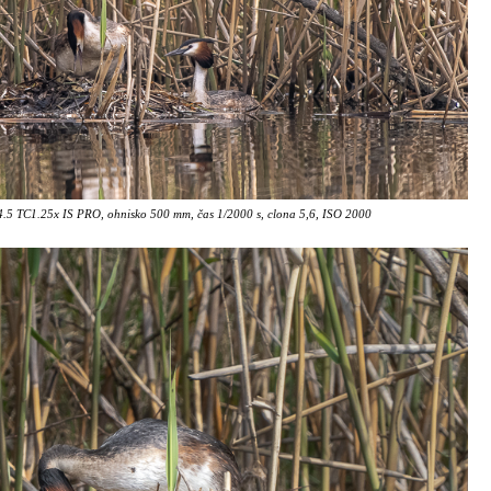
5 TC1.25x IS PRO, ohnisko 500 mm, čas 1/2000 s, clona 5,6, ISO 2000