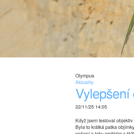
Olympus
Aktuality
Vylepšení
22/11/25 14:05
Když jsem testoval objekti
Byla to krátká patka objímk
nošení a taky problém s těž