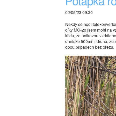
Potápka r
02/05/23 09:30
Někdy se hodí telekonvertor
díky MC-20 jsem mohl na vzdá
klidu, za únikovou vzdálenos
ohnisko 500mm, druhá, ze 
obou případech bez ořezu.