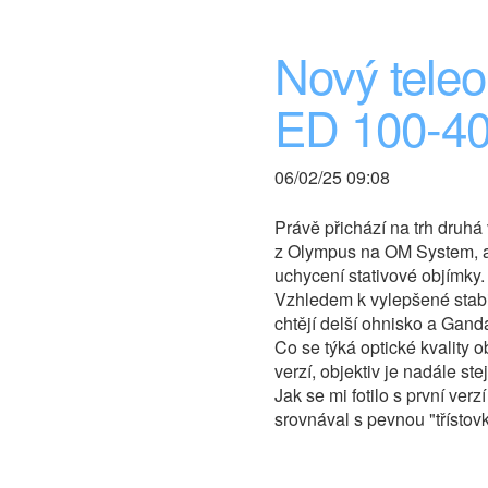
Nový teleo
ED 100-40
06/02/25 09:08
Právě přichází na trh druhá
z Olympus na OM System, al
uchycení stativové objímky.
Vzhledem k vylepšené stabil
chtějí delší ohnisko a Gan
Co se týká optické kvality 
verzí, objektiv je nadále st
Jak se mi fotilo s první ver
srovnával s pevnou "třístov