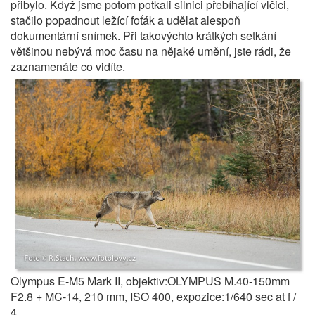
přibylo. Když jsme potom potkali silnici přebíhající vlčici,
stačilo popadnout ležící foťák a udělat alespoň
dokumentární snímek. Při takovýchto krátkých setkání
většinou nebývá moc času na nějaké umění, jste rádi, že
zaznamenáte co vidíte.
Olympus E-M5 Mark II, objektiv:OLYMPUS M.40-150mm
F2.8 + MC-14, 210 mm, ISO 400, expozice:1/640 sec at f /
4