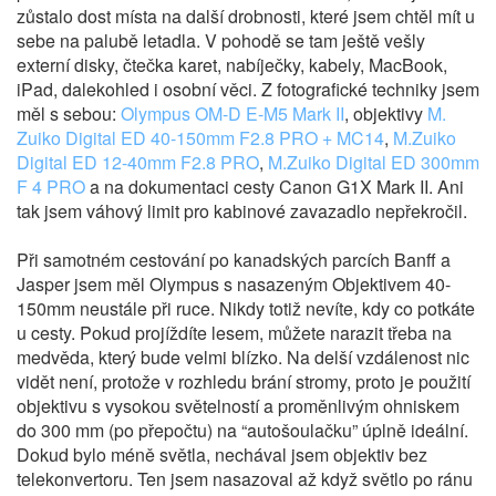
zůstalo dost místa na další drobnosti, které jsem chtěl mít u
sebe na palubě letadla. V pohodě se tam ještě vešly
externí disky, čtečka karet, nabíječky, kabely, MacBook,
iPad, dalekohled i osobní věci. Z fotografické techniky jsem
měl s sebou:
Olympus OM-D E-M5 Mark II
, objektivy
M.
Zuiko Digital ED 40-150mm F2.8 PRO + MC14
,
M.Zuiko
Digital ED 12-40mm F2.8 PRO
,
M.Zuiko Digital ED 300mm
F 4 PRO
a na dokumentaci cesty Canon G1X Mark II. Ani
tak jsem váhový limit pro kabinové zavazadlo nepřekročil.
Při samotném cestování po kanadských parcích Banff a
Jasper jsem měl Olympus s nasazeným Objektivem 40-
150mm neustále při ruce. Nikdy totiž nevíte, kdy co potkáte
u cesty. Pokud projíždíte lesem, můžete narazit třeba na
medvěda, který bude velmi blízko. Na delší vzdálenost nic
vidět není, protože v rozhledu brání stromy, proto je použití
objektivu s vysokou světelností a proměnlivým ohniskem
do 300 mm (po přepočtu) na “autošoulačku” úplně ideální.
Dokud bylo méně světla, nechával jsem objektiv bez
telekonvertoru. Ten jsem nasazoval až když světlo po ránu