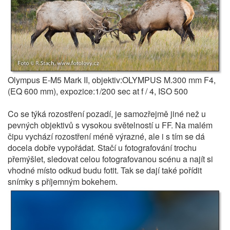
Olympus E-M5 Mark II, objektiv:OLYMPUS M.300 mm F4,
(EQ 600 mm), expozice:1/200 sec at f / 4, ISO 500
Co se týká rozostření pozadí, je samozřejmě jiné než u
pevných objektivů s vysokou světelností u FF. Na malém
čipu vychází rozostření méně výrazné, ale i s tím se dá
docela dobře vypořádat. Stačí u fotografování trochu
přemýšlet, sledovat celou fotografovanou scénu a najít si
vhodné místo odkud budu fotit. Tak se dají také pořídit
snímky s příjemným bokehem.