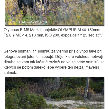
Olympus E-M5 Mark II, objektiv:OLYMPUS M.40-150mm
F2.8 + MC-14, 210 mm, ISO 200, expozice:1/125 sec at f /
4
Sériové snímání 11 snímků za vteřinu přišlo vhod také při
fotografování jeleních sobojů. Děje, které většinou netrvají
dlouho se vám tak krásně rozloží na velké série snímků, ze
kterých se potom daleko lépe vybere ten nejzajímavější
snímek.