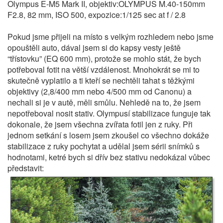
Olympus E-M5 Mark II, objektiv:OLYMPUS M.40-150mm
F2.8, 82 mm, ISO 500, expozice:1/125 sec at f / 2.8
Pokud jsme přijeli na místo s velkým rozhledem nebo jsme
opouštěli auto, dával jsem si do kapsy vesty ještě
“třístovku” (EQ 600 mm), protože se mohlo stát, že bych
potřeboval fotit na větší vzdálenost. Mnohokrát se mi to
skutečně vyplatilo a ti kteří se nechtěli tahat s těžkými
objektivy (2,8/400 mm nebo 4/500 mm od Canonu) a
nechali si je v autě, měli smůlu. Nehledě na to, že jsem
nepotřeboval nosit stativ. Olympusí stabilizace funguje tak
dokonale, že jsem všechna zvířata fotil jen z ruky. Při
jednom setkání s losem jsem zkoušel co všechno dokáže
stabilizace z ruky pochytat a udělal jsem sérii snímků s
hodnotami, ketré bych si dřív bez stativu nedokázal vůbec
představit: