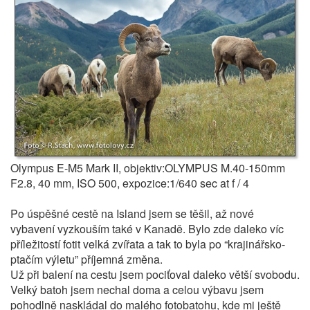
Olympus E-M5 Mark II, objektiv:OLYMPUS M.40-150mm
F2.8, 40 mm, ISO 500, expozice:1/640 sec at f / 4
Po úspěšné cestě na Island jsem se těšil, až nové
vybavení vyzkouším také v Kanadě. Bylo zde daleko víc
příležitostí fotit velká zvířata a tak to byla po “krajinářsko-
ptačím výletu” příjemná změna.
Už při balení na cestu jsem pociťoval daleko větší svobodu.
Velký batoh jsem nechal doma a celou výbavu jsem
pohodlně naskládal do malého fotobatohu, kde mi ještě