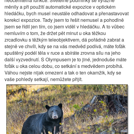
neocenitelná funkce. Světelné podmínky se výrazně
měnily a při použití automatické expozice v optickém
hledáčku, bych musel neustále odhadovat a přenastavovat
korekci expozice. Tady jsem to řešit nemusel a pohodlně
jsem se řídil jen tím, co jsem viděl v hledáčku. A to vůbec
nemluvím o tom, že držet pět minut u oka těžkou
zrcadlovku s těžkým teleobjektivem, dá pořádně zabrat a
stejně ve chvíli, kdy se na vás medvěd podívá, máte foťák
spuštěný podél těla v ruce a sbíráte zrovna sílu na jeho
další vyzvednutí. S Olympusem je to jiné, jednoduše máte
foťák u oka celou dobu, co setkání s medvědem probíhá.
Váhou nejste nijak omezeni a tak o ten okamžik, kdy se
vaše pohledy setkají, nemůžete přijít.