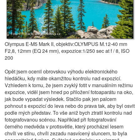
Olympus E-M5 Mark II, objektiv:OLYMPUS M.12-40 mm
F2,8, 12mm (EQ 24 mm), expozice:1/250 sec at f / 8, ISO
200
Opět jsem ocenil obrovskou výhodu elektronického
hledáčku, kdy máte okamžitou kontrolu nad expozicí.
Vzhledem k tomu, že jsem zvyklý fotit v manuálním režimu
expozice, viděl jsem hned po přiložení fotoaparátu na oko,
jak bude vypadat výsledek. Stačilo pak jen palcem
pohnout s expozicí do leva nebo do prava tak, aby byl osvit
podle mých představ. To vše aniž bych ztratil kontrolu nad
fotografovanou scénou. Například při fotografování
černého medvěda v protisvětle, který procházel lesem
chvíli ve stínu, chvíli zezadu nasvícený sluncem, to byla