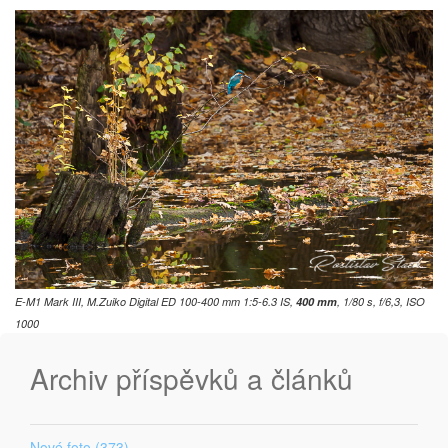
E-M1 Mark III, M.Zuiko Digital ED 100-400 mm 1:5-6.3 IS,
400 mm
, 1/80 s, f/6,3, ISO
1000
Archiv příspěvků a článků
Nové foto (373)