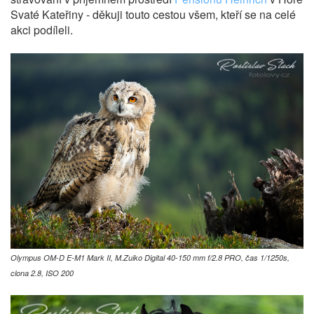
Svaté Kateřiny - děkuji touto cestou všem, kteří se na celé
akci podíleli.
Olympus OM-D E-M1 Mark II, M.Zuiko Digital 40-150 mm f/2.8 PRO, čas 1/1250s,
clona 2.8, ISO 200