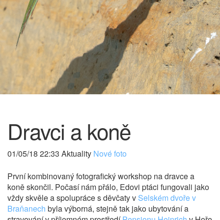
Dravci a koně
01/05/18 22:33 Aktuality
Nové foto
První kombinovaný fotografický workshop na dravce a
koně skončil. Počasí nám přálo, Edovi ptáci fungovali jako
vždy skvěle a spolupráce s děvčaty v
Selském dvoře v
Braňanech
byla výborná, stejně tak jako ubytování a
stravování v příjemném prostředí
Pensionu Heinrich
v Hoře