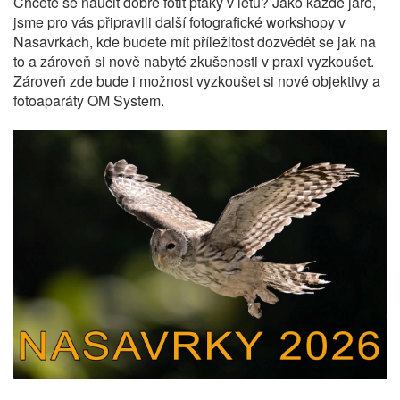
Chcete se naučit dobře fotit ptáky v letu? Jako každé jaro,
jsme pro vás připravili další fotografické workshopy v
Nasavrkách, kde budete mít příležitost dozvědět se jak na
to a zároveň si nově nabyté zkušenosti v praxi vyzkoušet.
Zároveň zde bude i možnost vyzkoušet si nové objektivy a
fotoaparáty OM System.