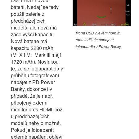
OM-1 má i novou
baterii. Nedají se tedy
použít baterie z
předcházejících
modelů, ale nová má
Ikona USB v levém horním
zase vyšší kapacitu.
rohu indikuje napájení
Nová baterie má
fotoaparátu z Power Banky.
kapacitu 2280 mAh
(M1X i M1 Mark III mají
1720 mAh). Novinkou
je, že se fotoaparát dá v
průběhu fotografování
napájet z PD Power
Banky, dokonce i v
případě, že je např.
připojený externí
monitor přes HDMI, což
u předcházejících
modelů nebylo možné.
Pokud je fotoaparát
externě napájen, objeví