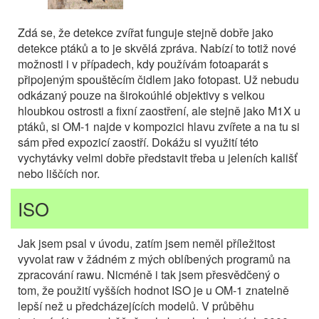
Zdá se, že detekce zvířat funguje stejně dobře jako
detekce ptáků a to je skvělá zpráva. Nabízí to totiž nové
možnosti i v případech, kdy používám fotoaparát s
připojeným spouštěcím čidlem jako fotopast. Už nebudu
odkázaný pouze na širokoúhlé objektivy s velkou
hloubkou ostrosti a fixní zaostření, ale stejně jako M1X u
ptáků, si OM-1 najde v kompozici hlavu zvířete a na tu si
sám před expozicí zaostří. Dokážu si využití této
vychytávky velmi dobře představit třeba u jeleních kališť
nebo liščích nor.
ISO
Jak jsem psal v úvodu, zatím jsem neměl příležitost
vyvolat raw v žádném z mých oblíbených programů na
zpracování rawu. Nicméně i tak jsem přesvědčený o
tom, že použití vyšších hodnot ISO je u OM-1 znatelně
lepší než u předcházejících modelů. V průběhu