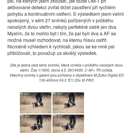
psi, na kterých jsem zkoušel, jak bude OM-1 při
aktivované detekci zvířat držet zaostření při rychlém
pohybu a kontinuálním ostření. S výsledkem jsem velmi
spokojený, v sérii 27 snímků pořízených v průběhu
necelých dvou vteřin, nebyly perfektně ostré jen dva.
Myslím, že to mohlo být i tím, že psi byli dva a AF se
možná musel rozhodovat, na kterou hlavu ostřit.
Nicméně vzhledem k rychlosti, jakou se ke mně psi
přibližovali, to považuji za skvělý výsledek.
Zde je jedna celá série snímků, která vznikla v průběhu necelých dvou
vteřin. Čas 1/1600, clona 4,5, ISO 6400. C-AF+ TR zvířata.
Všechny snímky v galerii jsou pořízeny s objektivem M.Zuiko Digital ED
150-400mm F4.5 TC1.25x IS PRO.