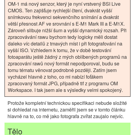
OM-1 má nový senzor, který je nyní vrstvený BSI Live
CMOS. Ten zajišťuje rychlejší čtení, dvakrát vyšší
snímkovou frekvenci sekvenčního snímání a dvakrát
větší přesnost AF ve srovnání s E-M1 Mark III a E-M1X.
Zároveň slibuje nižší šum a vyšší dynamický rozsah. Při
zpracovávání rawu bychom tedy logicky měli dostat
daleko víc detailů z tmavých míst i při fotografování na
vyšší ISO. Vzhledem k tomu, že v době testování
fotoaparátu ještě žádný z mých oblíbených programů na
zpracování rawů nový formát nepodporoval, budu se
tomu tématu věnovat podrobně později. Zatím jsem
vycházel hlavně z toho, co mi nabízí foťákem
zpracovaný formát JPG, případně tif z programu OM
Workspace. I tak jsem ale s výsledky velmi spokojený.
Protože kompletní technickou specifikaci nebude složité
si dohledat na internetu, zaměřil jsem se v tomto článku
hlavně na to, co mě jako fotografa zvířat zaujalo nejvíc.
Tělo