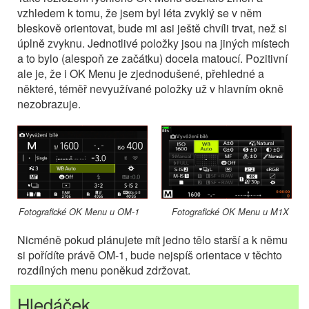
vzhledem k tomu, že jsem byl léta zvyklý se v něm
bleskově orientovat, bude mi asi ještě chvíli trvat, než si
úplně zvyknu. Jednotlivé položky jsou na jiných místech
a to bylo (alespoň ze začátku) docela matoucí. Pozitivní
ale je, že i OK Menu je zjednodušené, přehledné a
některé, téměř nevyužívané položky už v hlavním okně
nezobrazuje.
Fotografické OK Menu u OM-1
Fotografické OK Menu u M1X
Nicméně pokud plánujete mít jedno tělo starší a k němu
si pořídíte právě OM-1, bude nejspíš orientace v těchto
rozdílných menu poněkud zdržovat.
Hledáček