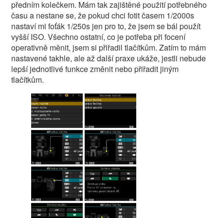
předním kolečkem. Mám tak zajištěné použití potřebného
času a nestane se, že pokud chci fotit časem 1/2000s
nastaví mi foťák 1/250s jen pro to, že jsem se bál použít
vyšší ISO. Všechno ostatní, co je potřeba při focení
operativně měnit, jsem si přiřadil tlačítkům. Zatím to mám
nastavené takhle, ale až další praxe ukáže, jestli nebude
lepší jednotlivé funkce změnit nebo přiřadit jiným
tlačítkům.