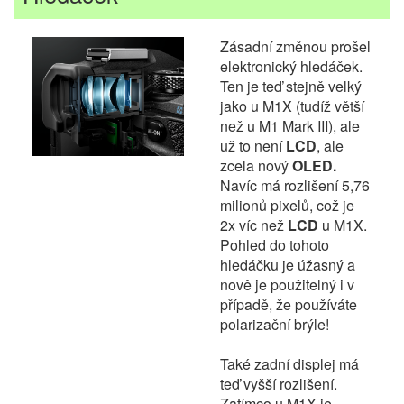
Zásadní změnou prošel
elektronický hledáček.
Ten je teď stejně velký
jako u M1X (tudíž větší
než u M1 Mark III), ale
už to není
LCD
, ale
zcela nový
OLED.
Navíc má rozlišení 5,76
milionů pixelů, což je
2x víc než
LCD
u M1X.
Pohled do tohoto
hledáčku je úžasný a
nově je použitelný i v
případě, že používáte
polarizační brýle!
Také zadní displej má
teď vyšší rozlišení.
Zatímco u M1X je