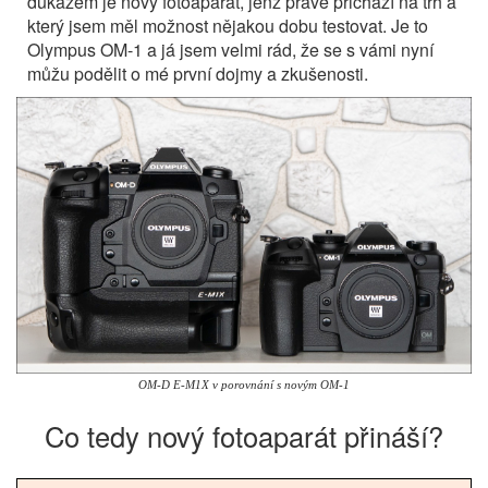
důkazem je nový fotoaparát, jenž právě přichází na trh a
který jsem měl možnost nějakou dobu testovat. Je to
Olympus OM-1 a já jsem velmi rád, že se s vámi nyní
můžu podělit o mé první dojmy a zkušenosti.
OM-D E-M1X v porovnání s novým OM-1
Co tedy nový fotoaparát přináší?