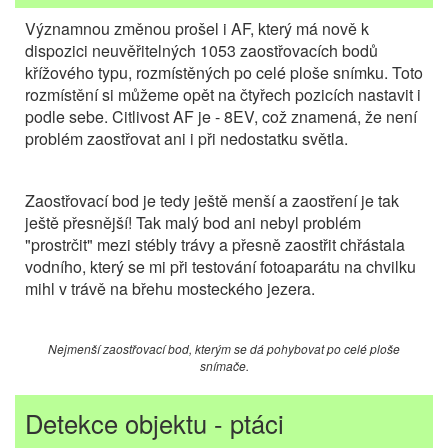
Významnou změnou prošel i AF, který má nově k
dispozici neuvěřitelných 1053 zaostřovacích bodů
křížového typu, rozmístěných po celé ploše snímku. Toto
rozmístění si můžeme opět na čtyřech pozicích nastavit i
podle sebe. Citlivost AF je - 8EV, což znamená, že není
problém zaostřovat ani i při nedostatku světla.
Zaostřovací bod je tedy ještě menší a zaostření je tak
ještě přesnější! Tak malý bod ani nebyl problém
"prostrčit" mezi stébly trávy a přesně zaostřit chřástala
vodního, který se mi při testování fotoaparátu na chvilku
mihl v trávě na břehu mosteckého jezera.
Nejmenší zaostřovací bod, kterým se dá pohybovat po celé ploše
snímače.
Detekce objektu - ptáci