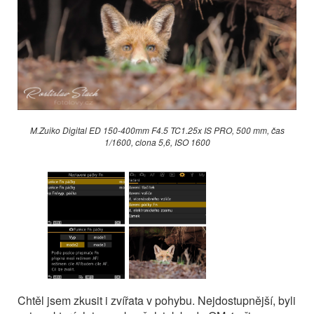
M.Zuiko Digital ED 150-400mm F4.5 TC1.25x IS PRO, 500 mm, čas
1/1600, clona 5,6, ISO 1600
Chtěl jsem zkusit i zvířata v pohybu. Nejdostupnější, byli