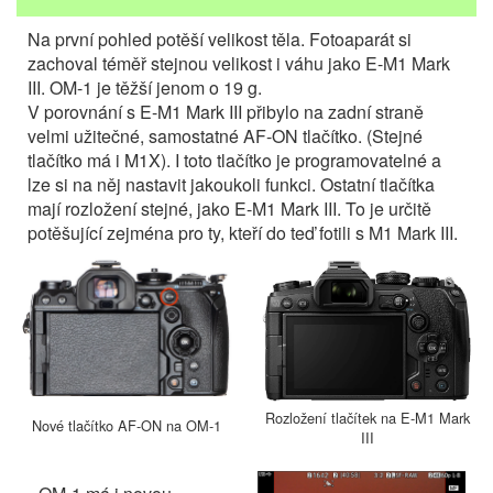
Na první pohled potěší velikost těla. Fotoaparát si
zachoval téměř stejnou velikost i váhu jako E-M1 Mark
III. OM-1 je těžší jenom o 19 g.
V porovnání s E-M1 Mark III přibylo na zadní straně
velmi užitečné, samostatné AF-ON tlačítko. (Stejné
tlačítko má i M1X). I toto tlačítko je programovatelné a
lze si na něj nastavit jakoukoli funkci. Ostatní tlačítka
mají rozložení stejné, jako E-M1 Mark III. To je určitě
potěšující zejména pro ty, kteří do teď fotili s M1 Mark III.
Rozložení tlačítek na E-M1 Mark
Nové tlačítko AF-ON na OM-1
III