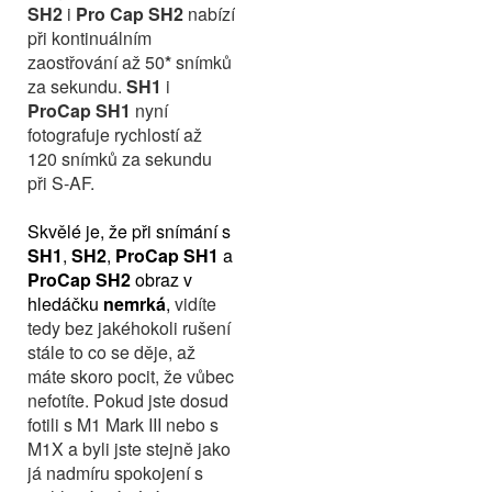
SH2
i
Pro Cap SH2
nabízí
při kontinuálním
zaostřování až 50
*
snímků
za sekundu.
SH1
i
ProCap SH1
nyní
fotografuje rychlostí až
120 snímků za sekundu
při S-AF.
Skvělé je, že při snímání s
SH1
,
SH2
,
ProCap SH1
a
ProCap SH2
obraz v
hledáčku
nemrká
,
vidíte
tedy bez jakéhokoli rušení
stále to co se děje, až
máte skoro pocit, že vůbec
nefotíte. Pokud jste dosud
fotili s M1 Mark III nebo s
M1X a byli jste stejně jako
já nadmíru spokojení s