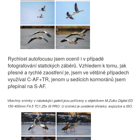
Rychlost autofocusu jsem ocenil i v případě
fotografování statických záběrů. Vzhledem k tomu, jak
přesné a rychlé zaostření je, jsem ve většině případech
využíval C-AF+TR, jenom u sedících kormoránů jsem
přepínal na S-AF.
Všechny snímky v následující galerii jsou pořízeny s objektivem M.Zuiko Digital ED
150-400mm F4.5 TC1.25x IS PRO. U snímků je uvedené ohnisko, expozice a ISO.