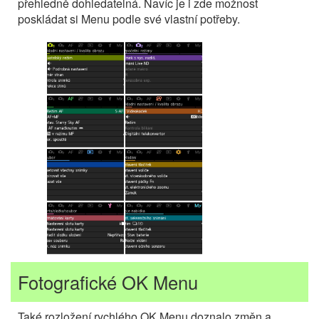
přehledně dohledatelná. Navíc je i zde možnost
poskládat si Menu podle své vlastní potřeby.
Fotografické OK Menu
Také rozložení rychlého OK Menu doznalo změn a