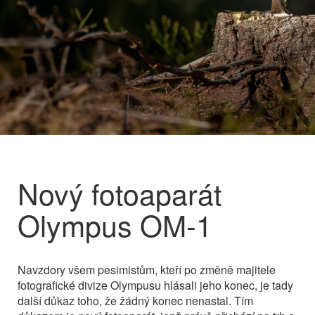
Nový fotoaparát
Olympus OM-1
Navzdory všem pesimistům, kteří po změně majitele
fotografické divize Olympusu hlásali jeho konec, je tady
další důkaz toho, že žádný konec nenastal. Tím