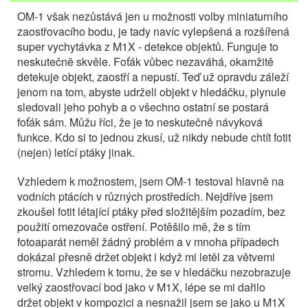
OM-1 však nezůstává jen u možnosti volby miniaturního
zaostřovacího bodu, je tady navíc vylepšená a rozšířená
super vychytávka z M1X - detekce objektů. Funguje to
neskutečně skvěle. Foťák vůbec nezaváhá, okamžitě
detekuje objekt, zaostří a nepustí. Teď už opravdu záleží
jenom na tom, abyste udrželi objekt v hledáčku, plynule
sledovali jeho pohyb a o všechno ostatní se postará
foťák sám. Můžu říci, že je to neskutečně návyková
funkce. Kdo si to jednou zkusí, už nikdy nebude chtít fotit
(nejen) letící ptáky jinak.
Vzhledem k možnostem, jsem OM-1 testoval hlavně na
vodních ptácích v různých prostředích. Nejdříve jsem
zkoušel fotit létající ptáky před složitějším pozadím, bez
použití omezovače ostření. Potěšilo mě, že s tím
fotoaparát neměl žádný problém a v mnoha případech
dokázal přesně držet objekt i když mi letěl za větvemi
stromu. Vzhledem k tomu, že se v hledáčku nezobrazuje
velký zaostřovací bod jako v M1X, lépe se mi dařilo
držet objekt v kompozici a nesnažil jsem se jako u M1X