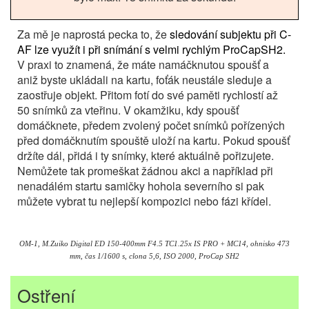
Za mě je naprostá pecka to, že
sledování subjektu při C-
AF lze využít i při snímání s velmi rychlým ProCapSH2.
V praxi to znamená, že máte namáčknutou spoušť a
aniž byste ukládali na kartu, foťák neustále sleduje a
zaostřuje objekt. Přitom fotí do své paměti rychlostí až
50 snímků za vteřinu. V okamžiku, kdy spoušť
domáčknete, předem zvolený počet snímků pořízených
před domáčknutím spouště uloží na kartu. Pokud spoušť
držíte dál, přidá i ty snímky, které aktuálně pořizujete.
Nemůžete tak promeškat žádnou akci a například při
nenadálém startu samičky hohola severního si pak
můžete vybrat tu nejlepší kompozici nebo fázi křídel.
OM-1, M.Zuiko Digital ED 150-400mm F4.5 TC1.25x IS PRO + MC14, ohnisko 473
mm, čas 1/1600 s, clona 5,6, ISO 2000, ProCap SH2
Ostření