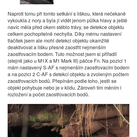
Naproti tomu při tomto setkání s liškou, která nečekaně
vykoukla z nory a byla jí vidět jenom půlka hlavy a ještě
navíc měla před okem stéblo trávy, se detekce objektu
celkem pochopitelně nechytla. Díky mému nastavení
tlačítek jsem ale mohl detekci objektu okamžitě
deaktivovat a lišku přesně zaostřit nejmenším
zaostřovacím bodem. Tuto možnost jsem si přiřadil
(stejně jako u M1X a M1 Mark III) páčce Fn. Na pozici 1
mám nastavený S-AF s nejmenším zaostřovacím bodem
a na pozici 2 C-AF s detekcí objektu a zvoleným počtem
zaostřovacích bodů. Přepínám podle toho, jestli se
objekt pohybuje nebo je v klidu. Zároveň tím měním i
rozložení a počet zaostřovacích bodů.