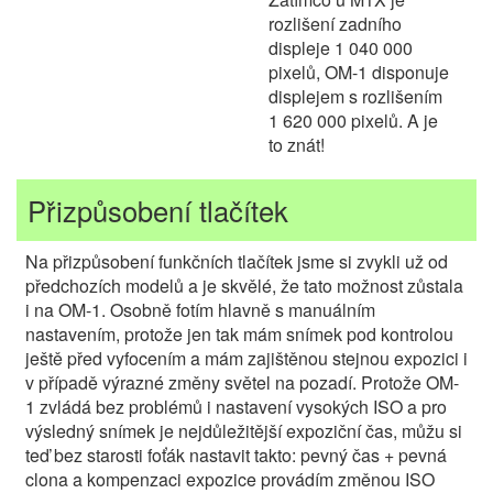
rozlišení zadního
displeje 1 040 000
pixelů, OM-1 disponuje
displejem s rozlišením
1 620 000 pixelů. A je
to znát!
Přizpůsobení tlačítek
Na přizpůsobení funkčních tlačítek jsme si zvykli už od
předchozích modelů a je skvělé, že tato možnost zůstala
i na OM-1. Osobně fotím hlavně s manuálním
nastavením, protože jen tak mám snímek pod kontrolou
ještě před vyfocením a mám zajištěnou stejnou expozici i
v případě výrazné změny světel na pozadí. Protože OM-
1 zvládá bez problémů i nastavení vysokých ISO a pro
výsledný snímek je nejdůležitější expoziční čas, můžu si
teď bez starosti foťák nastavit takto: pevný čas + pevná
clona a kompenzaci expozice provádím změnou ISO