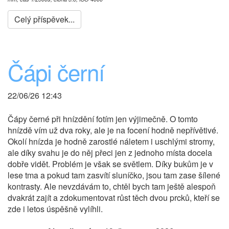
Celý příspěvek...
Čápi černí
22/06/26 12:43
Čápy černé při hnízdění fotím jen výjimečně. O tomto
hnízdě vím už dva roky, ale je na focení hodně nepřívětivé.
Okolí hnízda je hodně zarostlé náletem i uschlými stromy,
ale díky svahu je do něj přeci jen z jednoho místa docela
dobře vidět. Problém je však se světlem. Díky bukům je v
lese tma a pokud tam zasvítí sluníčko, jsou tam zase šílené
kontrasty. Ale nevzdávám to, chtěl bych tam ještě alespoň
dvakrát zajít a zdokumentovat růst těch dvou prcků, kteří se
zde i letos úspěšně vylíhli.