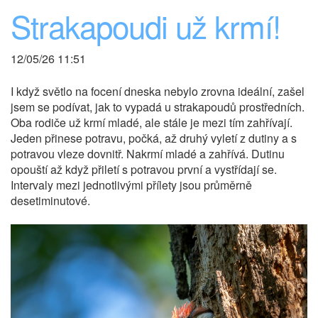
Strakapoudi už krmí!
12/05/26 11:51
I když světlo na focení dneska nebylo zrovna ideální, zašel
jsem se podívat, jak to vypadá u strakapoudů prostředních.
Oba rodiče už krmí mladé, ale stále je mezi tím zahřívají.
Jeden přinese potravu, počká, až druhý vyletí z dutiny a s
potravou vleze dovnitř. Nakrmí mladé a zahřívá. Dutinu
opouští až když přiletí s potravou první a vystřídají se.
Intervaly mezi jednotlivými přílety jsou průměrně
desetiminutové.