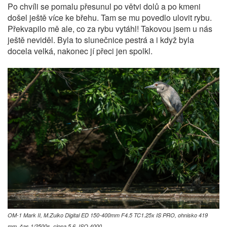
Po chvíli se pomalu přesunul po větvi dolů a po kmeni
došel ještě více ke břehu. Tam se mu povedlo ulovit rybu.
Překvapilo mě ale, co za rybu vytáhl! Takovou jsem u nás
ještě neviděl. Byla to slunečnice pestrá a i když byla
docela velká, nakonec jí přeci jen spolkl.
OM-1 Mark II, M.Zuiko Digital ED 150-400mm F4.5 TC1.25x IS PRO, ohnisko 419
mm, čas 1/2500s, clona 5.6, ISO 4000