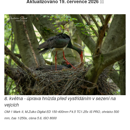
Aktualizováno 19. července 2026
☝🏻
8. května - úprava hnízda před vystřídáním v sezení na
vejcích
OM-1 Mark II, M.Zuiko Digital ED 150-400mm F4.5 TC1.25x IS PRO, ohnisko 500
mm, čas 1/250s, clona 5.6, ISO 8000