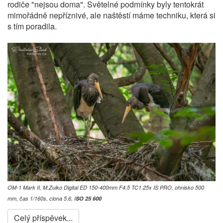
rodiče "nejsou doma". Světelné podmínky byly tentokrát
mimořádně nepříznivé, ale naštěstí máme techniku, která si
s tím poradila.
OM-1 Mark II, M.Zuiko Digital ED 150-400mm F4.5 TC1.25x IS PRO, ohnisko 500
mm, čas 1/160s, clona 5.6, I
SO 25 600
Celý příspěvek...