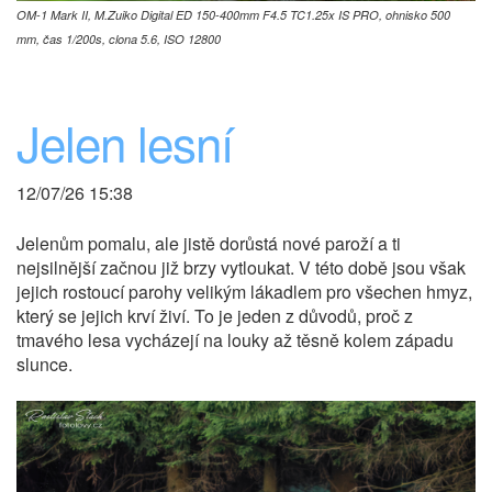
OM-1 Mark II, M.Zuiko Digital ED 150-400mm F4.5 TC1.25x IS PRO, ohnisko 500
mm, čas 1/200s, clona 5.6, ISO 12800
Jelen lesní
12/07/26 15:38
Jelenům pomalu, ale jistě dorůstá nové paroží a ti
nejsilnější začnou již brzy vytloukat. V této době jsou však
jejich rostoucí parohy velikým lákadlem pro všechen hmyz,
který se jejich krví živí. To je jeden z důvodů, proč z
tmavého lesa vycházejí na louky až těsně kolem západu
slunce.