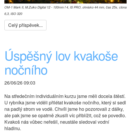
OM-1 Mark II, M.Zuiko Digital 12 - 100mm f 4, IS PRO, ohnisko 44 mm, čas 25s, clona
6,3, ISO 320
Celý příspěvek...
Úspěšný lov kvakoše
nočního
26/06/26 09:03
Na středečním individuálním kurzu jsme měli docela štěstí.
U rybníka jsme viděli přilétat kvakoše nočního, který si sedl
na padlý strom ve vodě. Chvíli jsme ho pozorovali z dálky,
ale pak jsme se opatrně zkusili víc přiblížit, což se povedlo.
Kvakoš nás vůbec neřešil, neustále sledoval vodní
hladinu.