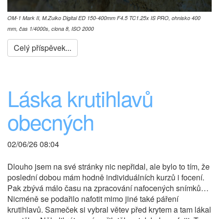
OM-1 Mark II, M.Zuiko Digital ED 150-400mm F4.5 TC1.25x IS PRO, ohnisko 400
mm, čas 1/4000s, clona 8, ISO 2000
Celý příspěvek...
Láska krutihlavů
obecných
02/06/26 08:04
Dlouho jsem na své stránky nic nepřidal, ale bylo to tím, že
poslední dobou mám hodně individuálních kurzů i focení.
Pak zbývá málo času na zpracování nafocených snímků…
Nicméně se podařilo nafotit mimo jiné také páření
krutihlavů. Sameček si vybral větev před krytem a tam lákal