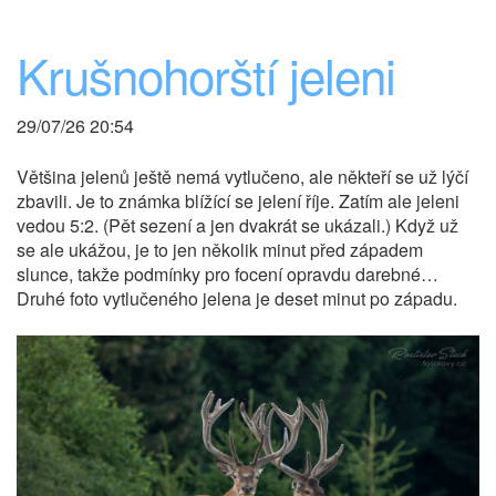
Krušnohorští jeleni
29/07/26 20:54
Většina jelenů ještě nemá vytlučeno, ale někteří se už lýčí
zbavili. Je to známka blížící se jelení říje. Zatím ale jeleni
vedou 5:2. (Pět sezení a jen dvakrát se ukázali.) Když už
se ale ukážou, je to jen několik minut před západem
slunce, takže podmínky pro focení opravdu darebné…
Druhé foto vytlučeného jelena je deset minut po západu.