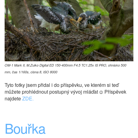
OM-1 Mark II, M.Zuiko Digital ED 150-400mm F4.5 TC1.25x IS PRO, ohnisko 500
mm, čas 1/160s, clona 8, ISO 8000
Tyto fotky jsem přidal i do příspěvku, ve kterém si teď
můžete prohlédnout postupný vývoj mláďat
Příspěvek
😉
najdete
ZDE.
Bouřka