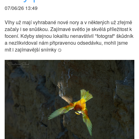
07/06/26 13:49
Vlhy už mají vyhrabané nové nory a v některých už zřejmě
začaly i se snůškou. Zajímavé světlo je skvělá příležitost k
focení. Kdyby stejnou lokalitu nenavštívil "fotograf" škůdník
a nezlikvidoval nám připravenou odsedávku, mohli jsme
mít i zajímavější snímky
😏