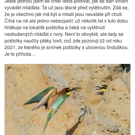
Ještě jednou jsem se chtěl letos podívat, jak se daří vlhám
vyvádět mláďata. Ta už jsou těsně před vylétnutím. Zdá se,
že je všechno jak má být a mladí jsou neustále při chuti.
Číhá na ně ale jedno nebezpečí: už několik let v tuto dobu
hlídkuje na lokalitě poštolka a čeká na vylétnutí
nezkušených mláďat z nory. Není to obvyklé, ale tady se
poštolky naučily ptáky lovit, což zde pozoruji již od roku
2021, ze kterého je snímek poštolky s ulovenou linduškou.
Je to příroda…