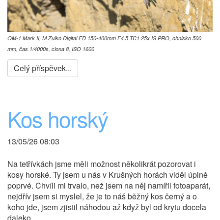
OM-1 Mark II, M.Zuiko Digital ED 150-400mm F4.5 TC1.25x IS PRO, ohnisko 500
mm, čas 1/4000s, clona 8, ISO 1600
Celý příspěvek...
Kos horský
13/05/26 08:03
Na tetřívkách jsme měli možnost několikrát pozorovat i
kosy horské. Ty jsem u nás v Krušných horách viděl úplně
poprvé. Chvíli mi trvalo, než jsem na něj namířil fotoaparát,
nejdřív jsem si myslel, že je to náš běžný kos černý a o
koho jde, jsem zjistil náhodou až když byl od krytu docela
daleko.