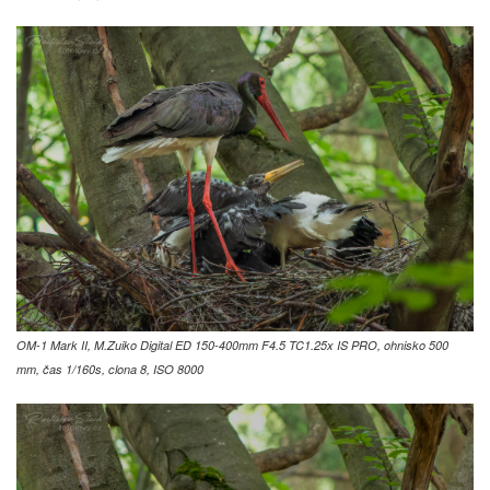
OM-1 Mark II, M.Zuiko Digital ED 150-400mm F4.5 TC1.25x IS PRO, ohnisko 500
mm, čas 1/160s, clona 8, ISO 8000