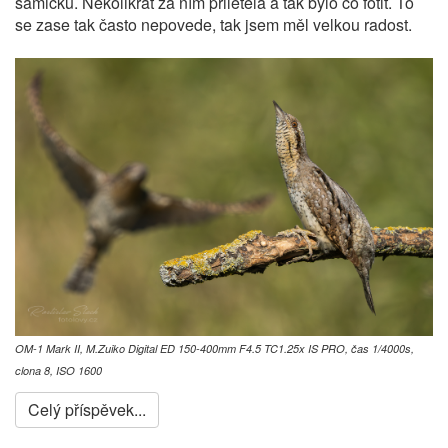
samičku. Několikrát za ním přiletěla a tak bylo co fotit. To
se zase tak často nepovede, tak jsem měl velkou radost.
OM-1 Mark II, M.Zuiko Digital ED 150-400mm F4.5 TC1.25x IS PRO, čas 1/4000s,
clona 8, ISO 1600
Celý příspěvek...