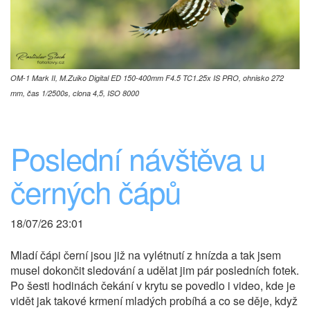
OM-1 Mark II, M.Zuiko Digital ED 150-400mm F4.5 TC1.25x IS PRO, ohnisko 272
mm, čas 1/2500s, clona 4,5, ISO 8000
Poslední návštěva u
černých čápů
18/07/26 23:01
Mladí čápi černí jsou již na vylétnutí z hnízda a tak jsem
musel dokončit sledování a udělat jim pár posledních fotek.
Po šesti hodinách čekání v krytu se povedlo i video, kde je
vidět jak takové krmení mladých probíhá a co se děje, když