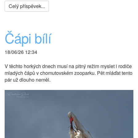
Celý příspěvek...
Čápi bílí
18/06/26 12:34
V těchto horkých dnech musí na pitný režim myslet i rodiče
mladých čápů v chomutovském zooparku. Pět mláďat tento
pár už dlouho neměl.