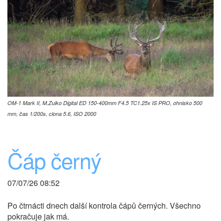
OM-1 Mark II, M.Zuiko Digital ED 150-400mm F4.5 TC1.25x IS PRO, ohnisko 500
mm, čas 1/200s, clona 5.6, ISO 2000
Čáp černý
07/07/26 08:52
Po čtrnácti dnech další kontrola čápů černých. Všechno
pokračuje jak má.