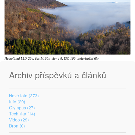
Hasselblad L1D-20c, čas 1/100s, clona 8, ISO 100, polarizační filtr
Archiv příspěvků a článků
Nové foto (373)
Info (29)
Olympus (27)
Technika (14)
Video (29)
Dron (6)