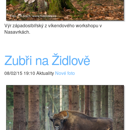
Výr západosibiřský z víkendového workshopu v
Nasavrkách.
Zubři na Židlově
08/02/15 19:10 Aktuality
Nové foto