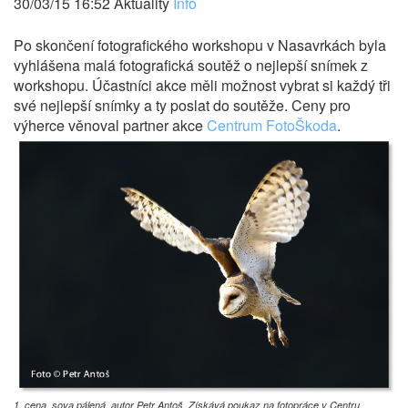
30/03/15 16:52 Aktuality
Info
Po skončení fotografického workshopu v Nasavrkách byla
vyhlášena malá fotografická soutěž o nejlepší snímek z
workshopu. Účastníci akce měli možnost vybrat si každý tři
své nejlepší snímky a ty poslat do soutěže. Ceny pro
výherce věnoval partner akce
Centrum FotoŠkoda
.
1. cena, sova pálená, autor Petr Antoš. Získává poukaz na fotopráce v Centru