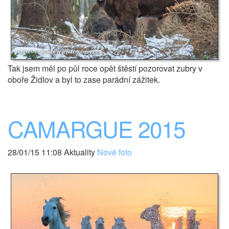
Tak jsem měl po půl roce opět štěstí pozorovat zubry v
oboře Židlov a byl to zase parádní zážitek.
CAMARGUE 2015
28/01/15 11:08 Aktuality
Nové foto