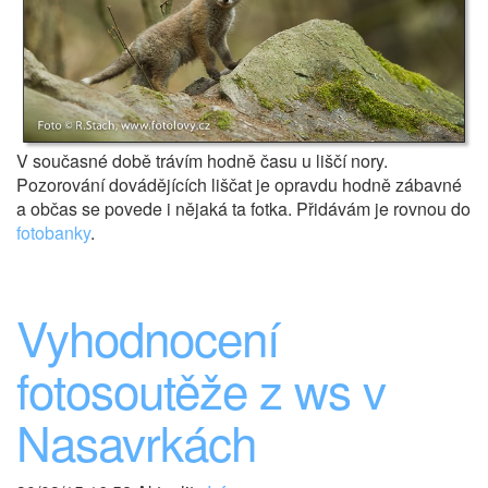
V současné době trávím hodně času u liščí nory.
Pozorování dovádějících liščat je opravdu hodně zábavné
a občas se povede i nějaká ta fotka. Přidávám je rovnou do
fotobanky
.
Vyhodnocení
fotosoutěže z ws v
Nasavrkách